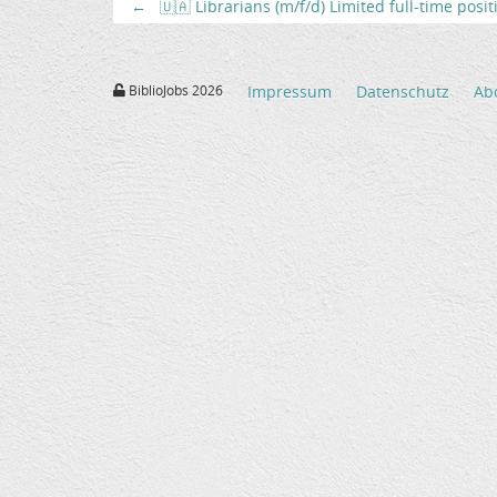
←
🇺🇦 Librarians (m/f/d) Limited full-time posi
BiblioJobs 2026
Impressum
Datenschutz
Ab