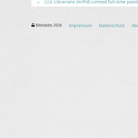
←
🇺🇦 Librarians (m/f/d) Limited full-time posi
BiblioJobs 2026
Impressum
Datenschutz
Ab