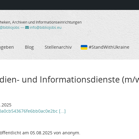
theken, Archiven und Informationseinrichtungen
/@bibliojobs
—
info@bibliojobs.eu
ngeben
Blog
Stellenarchiv
#StandWithUkraine
edien- und Informationsdienste (m/
8.2025
b0a0cb543676fe6bb0ac0e2bc [...]
öffentlicht am 05.08.2025 von anonym.