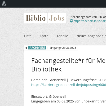
Über
WordPress
Biblio
Jobs
Stellenangebote von Biblio
https://openbiblio.social
Liste
Karte
Tabelle
Neues Angebot ei
ARCHIVIERT
| Eingang: 05.08.2025
Fachangestellte*r für M
Bibliothek
Gemeinde Gröbenzell | Bewerbungsfrist: 31.0
https://karriere.groebenzell.de/jobposting/66
Einsatzort: Gröbenzell
Eingegeben am 05.08.2025 von unbekannt. Ver