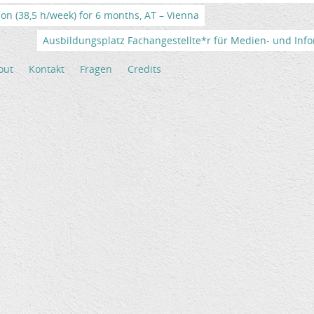
tion (38,5 h/week) for 6 months, AT – Vienna
Ausbildungsplatz Fachangestellte*r für Medien- und Info
out
Kontakt
Fragen
Credits