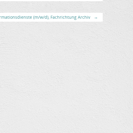
rmationsdienste (m/w/d), Fachrichtung Archiv
→