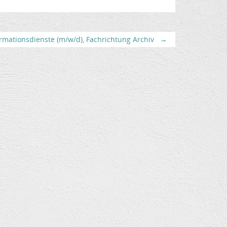
rmationsdienste (m/w/d), Fachrichtung Archiv
→