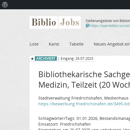
Über
WordPress
Biblio
Jobs
Stellenangebote von Biblio
https://openbiblio.social
Liste
Karte
Tabelle
Neues Angebot ei
ARCHIVIERT
| Eingang: 26.07.2025
Bibliothekarische Sachge
Medizin, Teilzeit (20 Wo
Stadtverwaltung Friedrichshafen, Medienhaus 
https://bewerbung.friedrichshafen.de/3495-bibl
Schlagwörter/Tags: 01.01.2026, Bestandsmanagem
Einsatzort: Friedrichshafen
Eingegeben am 26.07.2025 von unbekannt. Ver