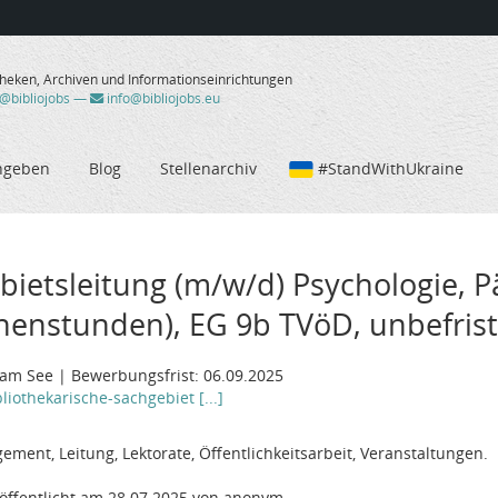
theken, Archiven und Informationseinrichtungen
/@bibliojobs
—
info@bibliojobs.eu
ngeben
Blog
Stellenarchiv
#StandWithUkraine
bietsleitung (m/w/d) Psychologie, 
chenstunden), EG 9b TVöD, unbefrist
am See | Bewerbungsfrist: 06.09.2025
iothekarische-sachgebiet [...]
ent, Leitung, Lektorate, Öffentlichkeitsarbeit, Veranstaltungen.
öffentlicht am 28.07.2025 von anonym.