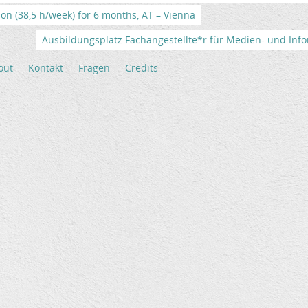
tion (38,5 h/week) for 6 months, AT – Vienna
Ausbildungsplatz Fachangestellte*r für Medien- und Info
out
Kontakt
Fragen
Credits