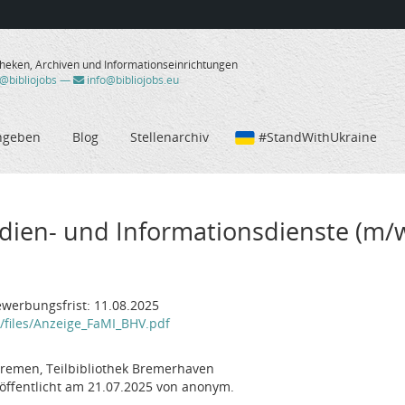
theken, Archiven und Informationseinrichtungen
/@bibliojobs
—
info@bibliojobs.eu
ngeben
Blog
Stellenarchiv
#StandWithUkraine
dien- und Informationsdienste (m/w/d
ewerbungsfrist: 11.08.2025
files/Anzeige_FaMI_BHV.pdf
 Bremen, Teilbibliothek Bremerhaven
öffentlicht am 21.07.2025 von anonym.