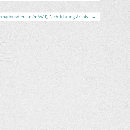
rmationsdienste (m/w/d), Fachrichtung Archiv
→