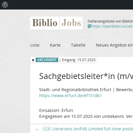
Über
WordPress
Biblio
Jobs
Stellenangebote von Biblio
https://openbiblio.social
Liste
Karte
Tabelle
Neues Angebot ei
ARCHIVIERT
| Eingang: 15.07.2025
Sachgebietsleiter*in (m/
Stadt- und Regionalbibliothek Erfurt | Bewerbu
https://www.erfurt.de/ef151861
Einsatzort: Erfurt
Eingegeben am 15.07.2025 von unbekannt. Ver
←
🇺🇦 Librarians (m/f/d) Limited full-time posi