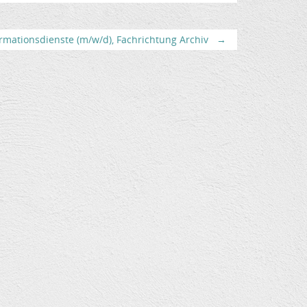
rmationsdienste (m/w/d), Fachrichtung Archiv
→