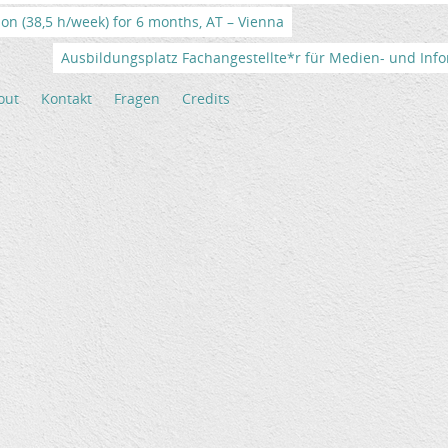
tion (38,5 h/week) for 6 months, AT – Vienna
Ausbildungsplatz Fachangestellte*r für Medien- und Info
out
Kontakt
Fragen
Credits