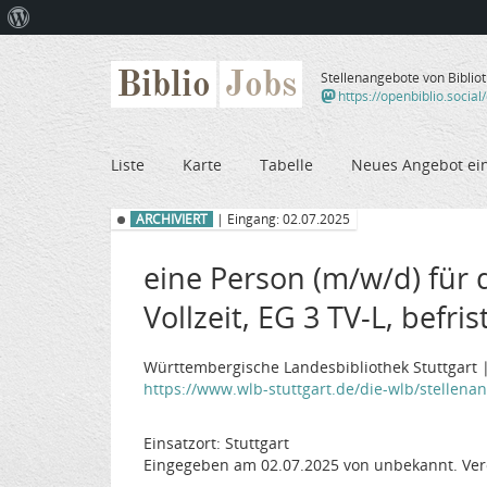
Über
WordPress
Biblio
Jobs
Stellenangebote von Biblio
https://openbiblio.social
Liste
Karte
Tabelle
Neues Angebot ei
ARCHIVIERT
| Eingang: 02.07.2025
eine Person (m/w/d) für
Vollzeit, EG 3 TV-L, befris
Württembergische Landesbibliothek Stuttgart 
https://www.wlb-stuttgart.de/die-wlb/stellena
Einsatzort: Stuttgart
Eingegeben am 02.07.2025 von unbekannt. Ver