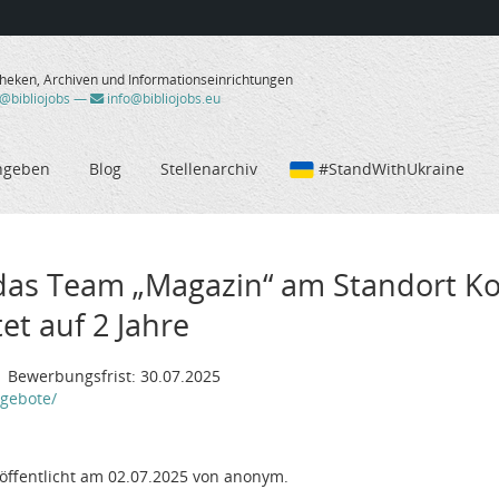
theken, Archiven und Informationseinrichtungen
/@bibliojobs
—
info@bibliojobs.eu
ngeben
Blog
Stellenarchiv
#StandWithUkraine
 das Team „Magazin“ am Standort K
tet auf 2 Jahre
| Bewerbungsfrist: 30.07.2025
ngebote/
öffentlicht am 02.07.2025 von anonym.