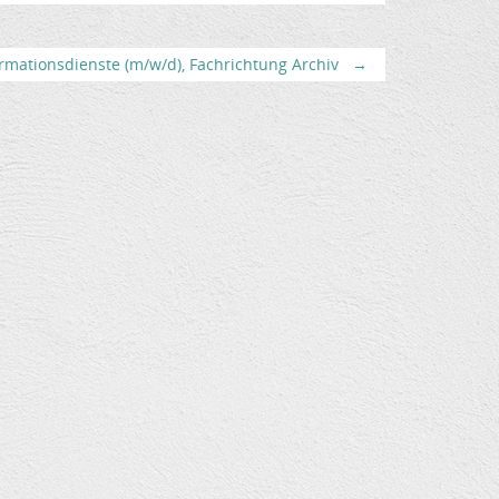
rmationsdienste (m/w/d), Fachrichtung Archiv
→