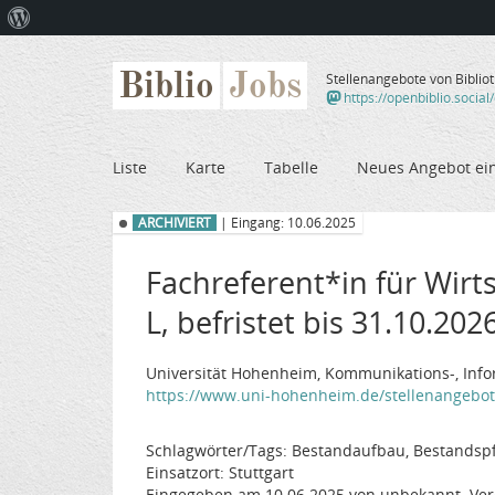
Über
WordPress
Biblio
Jobs
Stellenangebote von Biblio
https://openbiblio.social
Liste
Karte
Tabelle
Neues Angebot ei
ARCHIVIERT
| Eingang: 10.06.2025
Fachreferent*in für Wirts
L, befristet bis 31.10.202
Universität Hohenheim, Kommunikations-, Info
https://www.uni-hohenheim.de/stellenangebote?
Schlagwörter/Tags: Bestandaufbau, Bestandspfl
Einsatzort: Stuttgart
Eingegeben am 10.06.2025 von unbekannt. Ver