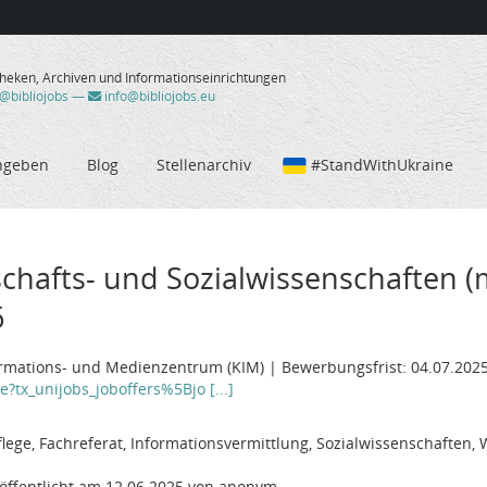
theken, Archiven und Informationseinrichtungen
/@bibliojobs
—
info@bibliojobs.eu
ngeben
Blog
Stellenarchiv
#StandWithUkraine
chafts- und Sozialwissenschaften (m
6
rmations- und Medienzentrum (KIM) | Bewerbungsfrist: 04.07.202
tx_unijobs_joboffers%5Bjo [...]
ege, Fachreferat, Informationsvermittlung, Sozialwissenschaften, 
öffentlicht am 12.06.2025 von anonym.