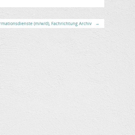
rmationsdienste (m/w/d), Fachrichtung Archiv
→