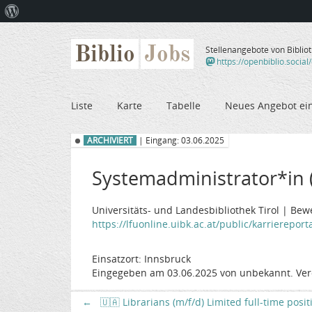
Über
WordPress
Biblio
Jobs
Stellenangebote von Biblio
https://openbiblio.social
Liste
Karte
Tabelle
Neues Angebot ei
ARCHIVIERT
| Eingang: 03.06.2025
Systemadministrator*in 
Universitäts- und Landesbibliothek Tirol | Bew
https://lfuonline.uibk.ac.at/public/karriereporta
Einsatzort: Innsbruck
Eingegeben am 03.06.2025 von unbekannt. Ver
←
🇺🇦 Librarians (m/f/d) Limited full-time posi