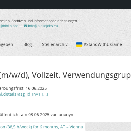
theken, Archiven und Informationseinrichtungen
/@bibliojobs
—
info@bibliojobs.eu
ngeben
Blog
Stellenarchiv
#StandWithUkraine
(m/w/d), Vollzeit, Verwendungsgrup
erbungsfrist: 16.06.2025
l.details?asg_id_in=1 [...]
öffentlicht am 03.06.2025 von anonym.
tion (38,5 h/week) for 6 months, AT – Vienna