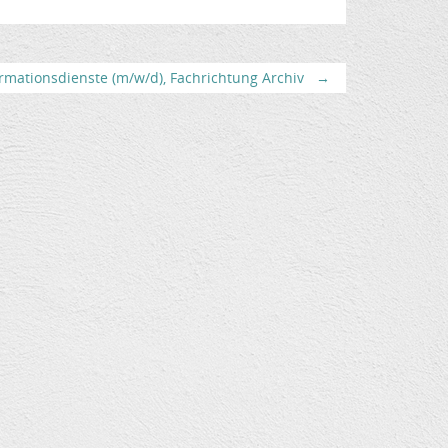
rmationsdienste (m/w/d), Fachrichtung Archiv
→