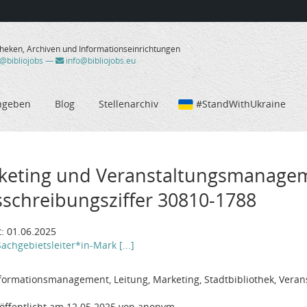
theken, Archiven und Informationseinrichtungen
/@bibliojobs
—
info@bibliojobs.eu
ngeben
Blog
Stellenarchiv
#StandWithUkraine
rketing und Veranstaltungsmanageme
sschreibungsziffer 30810-1788
: 01.06.2025
achgebietsleiter*in-Mark [...]
Informationsmanagement, Leitung, Marketing, Stadtbibliothek, Ver
öffentlicht am 12.05.2025 von anonym.