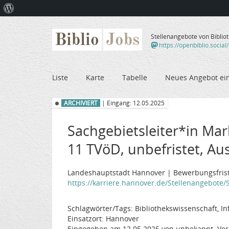
Über
WordPress
Biblio
Jobs
Stellenangebote von Biblio
https://openbiblio.social
Liste
Karte
Tabelle
Neues Angebot ei
ARCHIVIERT
| Eingang: 12.05.2025
Sachgebietsleiter*in Ma
11 TVöD, unbefristet, Au
Landeshauptstadt Hannover | Bewerbungsfrist
https://karriere.hannover.de/Stellenangebote/S
Schlagwörter/Tags: Bibliothekswissenschaft, 
Einsatzort: Hannover
Eingegeben am 12.05.2025 von unbekannt. Ver