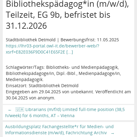
Bibliothekspädagog*in (m/w/d),
Teilzeit, EG 9b, befristet bis
31.12.2026
Stadtbibliothek Detmold | Bewerbungsfrist: 11.05.2025
https://lhr03-portal.owl-it.de/bewerber-web/?
xsrf=E82E036F9D0C41E65F2E [...]
Schlagwörter/Tags: Bibliotheks- und Medienpädagogik,
Bibliothekspädagoge/in, Dipl.-Bibl., Medienpädagoge/in,
Medienpädagogik.
Einsatzort: Stadtbibliothek Detmold
Eingegeben am 29.04.2025 von unbekannt. Veröffentlicht am
30.04.2025 von anonym.
←
🇺🇦 Librarians (m/f/d) Limited full-time position (38,5
h/week) for 6 months, AT – Vienna
Ausbildungsplatz Fachangestellte*r für Medien- und
Informationsdienste (m/w/d), Fachrichtung Archiv
→