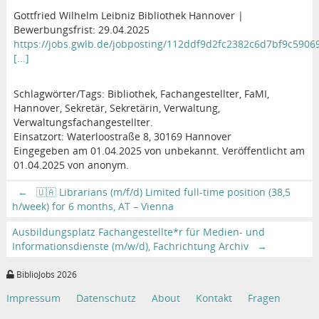
Gottfried Wilhelm Leibniz Bibliothek Hannover |
Bewerbungsfrist: 29.04.2025
https://jobs.gwlb.de/jobposting/112ddf9d2fc2382c6d7bf9c590
[...]
Schlagwörter/Tags: Bibliothek, Fachangestellter, FaMI,
Hannover, Sekretär, Sekretärin, Verwaltung,
Verwaltungsfachangestellter.
Einsatzort: Waterloostraße 8, 30169 Hannover
Eingegeben am 01.04.2025 von unbekannt. Veröffentlicht am
01.04.2025 von anonym.
←
🇺🇦 Librarians (m/f/d) Limited full-time position (38,5
h/week) for 6 months, AT – Vienna
Ausbildungsplatz Fachangestellte*r für Medien- und
Informationsdienste (m/w/d), Fachrichtung Archiv
→
BiblioJobs 2026
Impressum
Datenschutz
About
Kontakt
Fragen