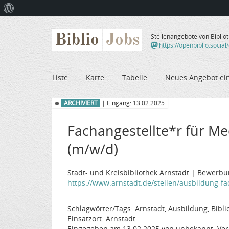
Über
WordPress
Biblio
Jobs
Stellenangebote von Biblio
https://openbiblio.social
Liste
Karte
Tabelle
Neues Angebot ei
ARCHIVIERT
| Eingang: 13.02.2025
Fachangestellte*r für Me
(m/w/d)
Stadt- und Kreisbibliothek Arnstadt | Bewerbun
https://www.arnstadt.de/stellen/ausbildung-fac
Schlagwörter/Tags: Arnstadt, Ausbildung, Biblio
Einsatzort: Arnstadt
Eingegeben am 13.02.2025 von unbekannt. Ver