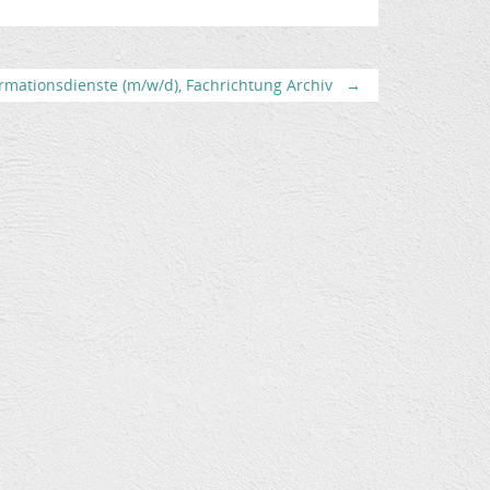
rmationsdienste (m/w/d), Fachrichtung Archiv
→