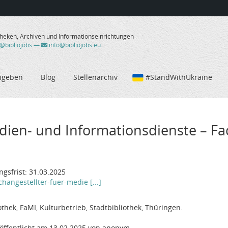
theken, Archiven und Informationseinrichtungen
/@bibliojobs
—
info@bibliojobs.eu
ngeben
Blog
Stellenarchiv
#StandWithUkraine
dien- und Informationsdienste – Fa
gsfrist: 31.03.2025
hangestellter-fuer-medie [...]
thek, FaMI, Kulturbetrieb, Stadtbibliothek, Thüringen.
öffentlicht am 13.02.2025 von anonym.