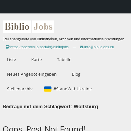
Biblio
Jobs
Stellenangebote von Bibliotheken, Archiven und Informationseinrichtungen
https://openbiblio.social/@bibliojobs
—
info@bibliojobs.eu
Liste
Karte
Tabelle
Neues Angebot eingeben
Blog
Stellenarchiv
#StandWithUkraine
Beiträge mit dem Schlagwort:
Wolfsburg
Oops, Post Not Found!