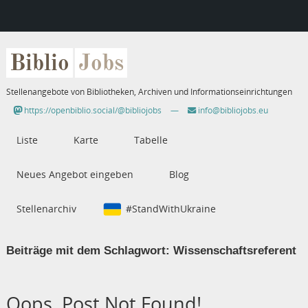
Biblio
Jobs
Stellenangebote von Bibliotheken, Archiven und Informationseinrichtungen
https://openbiblio.social/@bibliojobs
—
info@bibliojobs.eu
Liste
Karte
Tabelle
Neues Angebot eingeben
Blog
Stellenarchiv
#StandWithUkraine
Beiträge mit dem Schlagwort:
Wissenschaftsreferent
Oops, Post Not Found!