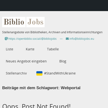
Biblio
Jobs
Stellenangebote von Bibliotheken, Archiven und Informationseinrichtungen
https://openbiblio.social/@bibliojobs
—
info@bibliojobs.eu
Liste
Karte
Tabelle
Neues Angebot eingeben
Blog
Stellenarchiv
#StandWithUkraine
Beiträge mit dem Schlagwort:
Webportal
Oops, Post Not Found!