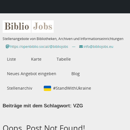
Biblio
Jobs
Stellenangebote von Bibliotheken, Archiven und Informationseinrichtungen
https://openbiblio.social/@bibliojobs
—
info@bibliojobs.eu
Liste
Karte
Tabelle
Neues Angebot eingeben
Blog
Stellenarchiv
#StandWithUkraine
Beiträge mit dem Schlagwort:
VZG
Oops, Post Not Found!