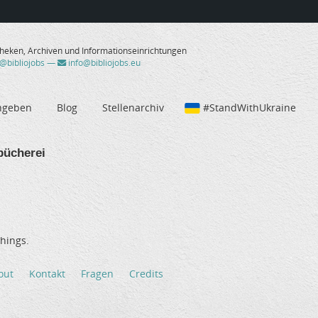
theken, Archiven und Informationseinrichtungen
/@bibliojobs
—
info@bibliojobs.eu
ngeben
Blog
Stellenarchiv
#StandWithUkraine
bücherei
hings.
out
Kontakt
Fragen
Credits