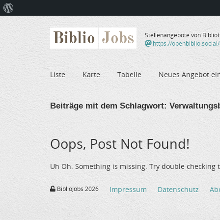
Über
WordPress
Biblio
Jobs
Stellenangebote von Biblio
https://openbiblio.social
Liste
Karte
Tabelle
Neues Angebot ei
Beiträge mit dem Schlagwort:
Verwaltungs
Oops, Post Not Found!
Uh Oh. Something is missing. Try double checking t
BiblioJobs 2026
Impressum
Datenschutz
Ab