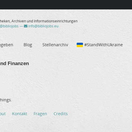
theken, Archiven und Informationseinrichtungen
/@bibliojobs
—
info@bibliojobs.eu
ngeben
Blog
Stellenarchiv
#StandWithUkraine
nd Finanzen
hings.
out
Kontakt
Fragen
Credits