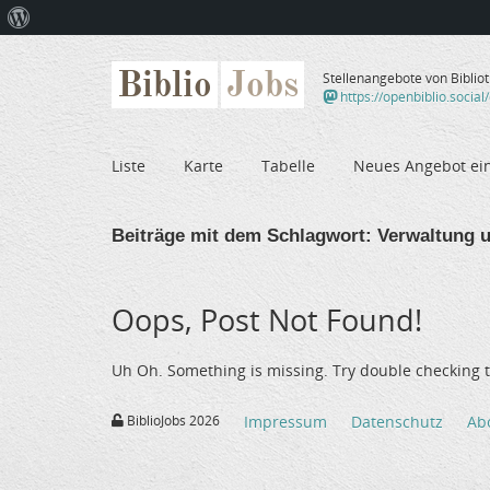
Über
WordPress
Biblio
Jobs
Stellenangebote von Biblio
https://openbiblio.social
Liste
Karte
Tabelle
Neues Angebot ei
Beiträge mit dem Schlagwort:
Verwaltung u
Oops, Post Not Found!
Uh Oh. Something is missing. Try double checking t
BiblioJobs 2026
Impressum
Datenschutz
Ab