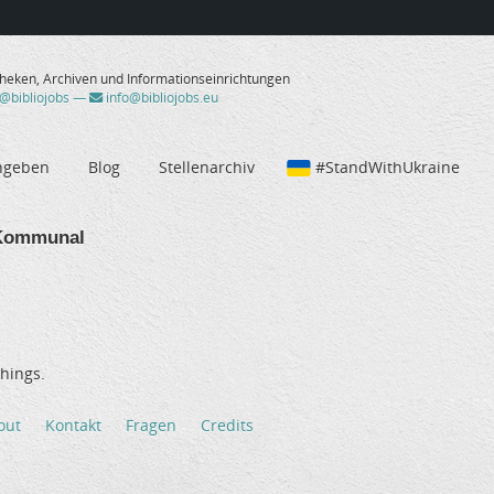
theken, Archiven und Informationseinrichtungen
/@bibliojobs
—
info@bibliojobs.eu
ngeben
Blog
Stellenarchiv
#StandWithUkraine
Kommunal
hings.
out
Kontakt
Fragen
Credits