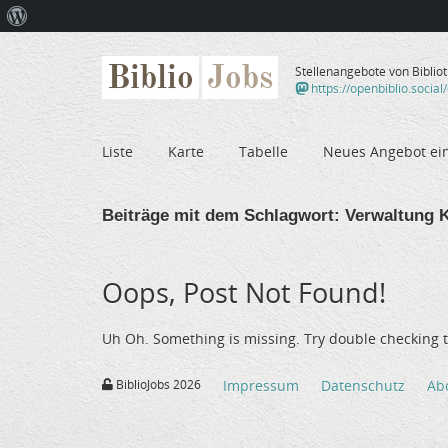
Über
WordPress
Biblio
Jobs
Stellenangebote von Biblio
https://openbiblio.social
Liste
Karte
Tabelle
Neues Angebot ei
Beiträge mit dem Schlagwort:
Verwaltung 
Oops, Post Not Found!
Uh Oh. Something is missing. Try double checking t
BiblioJobs 2026
Impressum
Datenschutz
Ab