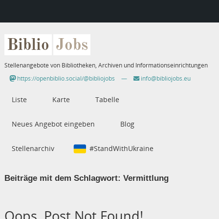
Biblio
Jobs
Stellenangebote von Bibliotheken, Archiven und Informationseinrichtungen
https://openbiblio.social/@bibliojobs
—
info@bibliojobs.eu
Liste
Karte
Tabelle
Neues Angebot eingeben
Blog
Stellenarchiv
#StandWithUkraine
Beiträge mit dem Schlagwort:
Vermittlung
Oops, Post Not Found!