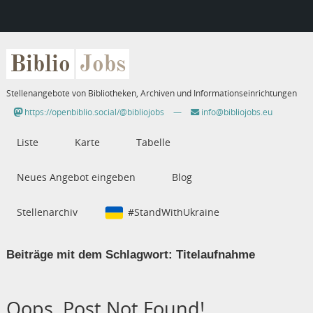
Biblio
Jobs
Stellenangebote von Bibliotheken, Archiven und Informationseinrichtungen
https://openbiblio.social/@bibliojobs
—
info@bibliojobs.eu
Liste
Karte
Tabelle
Neues Angebot eingeben
Blog
Stellenarchiv
#StandWithUkraine
Beiträge mit dem Schlagwort:
Titelaufnahme
Oops, Post Not Found!