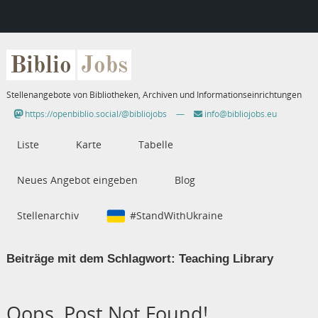
Biblio
Jobs
Stellenangebote von Bibliotheken, Archiven und Informationseinrichtungen
https://openbiblio.social/@bibliojobs
—
info@bibliojobs.eu
Liste
Karte
Tabelle
Neues Angebot eingeben
Blog
Stellenarchiv
#StandWithUkraine
Beiträge mit dem Schlagwort:
Teaching Library
Oops, Post Not Found!