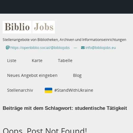
Biblio
Jobs
Stellenangebote von Bibliotheken, Archiven und Informationseinrichtungen
https://openbiblio.social/@bibliojobs
—
info@bibliojobs.eu
Liste
Karte
Tabelle
Neues Angebot eingeben
Blog
Stellenarchiv
#StandWithUkraine
Beiträge mit dem Schlagwort:
studentische Tätigkeit
Oops, Post Not Found!