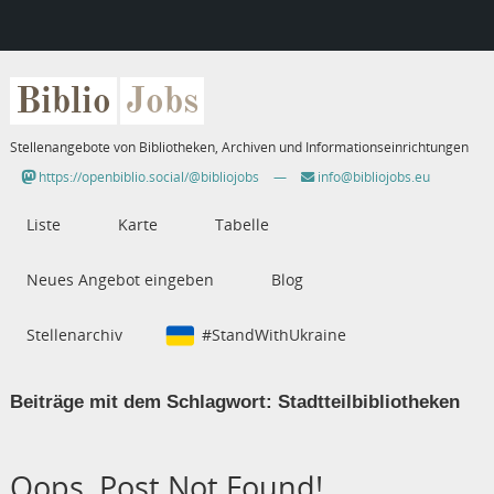
Biblio
Jobs
Stellenangebote von Bibliotheken, Archiven und Informationseinrichtungen
https://openbiblio.social/@bibliojobs
—
info@bibliojobs.eu
Liste
Karte
Tabelle
Neues Angebot eingeben
Blog
Stellenarchiv
#StandWithUkraine
Beiträge mit dem Schlagwort:
Stadtteilbibliotheken
Oops, Post Not Found!