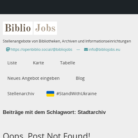
Biblio
Jobs
Stellenangebote von Bibliotheken, Archiven und Informationseinrichtungen
https://openbiblio.social/@bibliojobs
—
info@bibliojobs.eu
Liste
Karte
Tabelle
Neues Angebot eingeben
Blog
Stellenarchiv
#StandWithUkraine
Beiträge mit dem Schlagwort:
Stadtarchiv
Oops, Post Not Found!