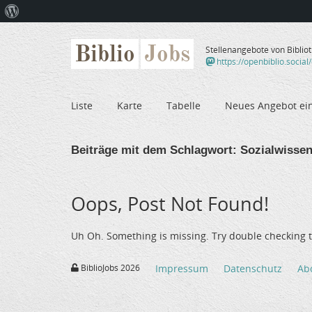
Über
WordPress
Biblio
Jobs
Stellenangebote von Biblio
https://openbiblio.social
Liste
Karte
Tabelle
Neues Angebot ei
Beiträge mit dem Schlagwort:
Sozialwissen
Oops, Post Not Found!
Uh Oh. Something is missing. Try double checking t
BiblioJobs 2026
Impressum
Datenschutz
Ab