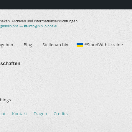
theken, Archiven und Informationseinrichtungen
/@bibliojobs
—
info@bibliojobs.eu
ngeben
Blog
Stellenarchiv
#StandWithUkraine
schaften
hings.
out
Kontakt
Fragen
Credits