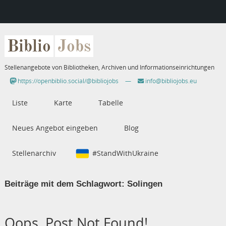
Biblio
Jobs
Stellenangebote von Bibliotheken, Archiven und Informationseinrichtungen
https://openbiblio.social/@bibliojobs
—
info@bibliojobs.eu
Liste
Karte
Tabelle
Neues Angebot eingeben
Blog
Stellenarchiv
#StandWithUkraine
Beiträge mit dem Schlagwort:
Solingen
Oops, Post Not Found!