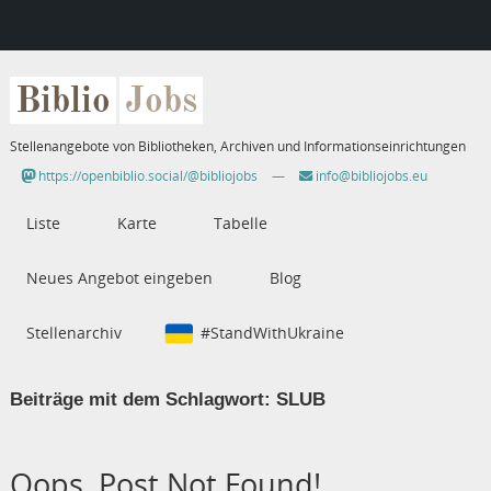
Biblio
Jobs
Stellenangebote von Bibliotheken, Archiven und Informationseinrichtungen
https://openbiblio.social/@bibliojobs
—
info@bibliojobs.eu
Liste
Karte
Tabelle
Neues Angebot eingeben
Blog
Stellenarchiv
#StandWithUkraine
Beiträge mit dem Schlagwort:
SLUB
Oops, Post Not Found!