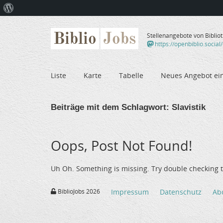
Über
WordPress
Biblio
Jobs
Stellenangebote von Biblio
https://openbiblio.social
Liste
Karte
Tabelle
Neues Angebot ei
Beiträge mit dem Schlagwort:
Slavistik
Oops, Post Not Found!
Uh Oh. Something is missing. Try double checking t
BiblioJobs 2026
Impressum
Datenschutz
Ab