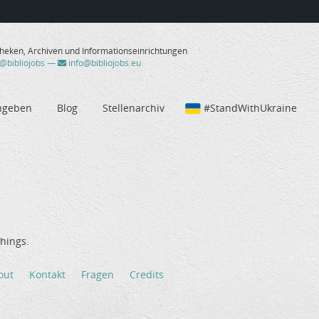
theken, Archiven und Informationseinrichtungen
/@bibliojobs
—
info@bibliojobs.eu
ngeben
Blog
Stellenarchiv
#StandWithUkraine
hings.
out
Kontakt
Fragen
Credits