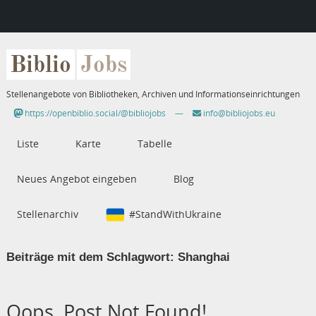
Biblio
Jobs
Stellenangebote von Bibliotheken, Archiven und Informationseinrichtungen
https://openbiblio.social/@bibliojobs
—
info@bibliojobs.eu
Liste
Karte
Tabelle
Neues Angebot eingeben
Blog
Stellenarchiv
#StandWithUkraine
Beiträge mit dem Schlagwort:
Shanghai
Oops, Post Not Found!