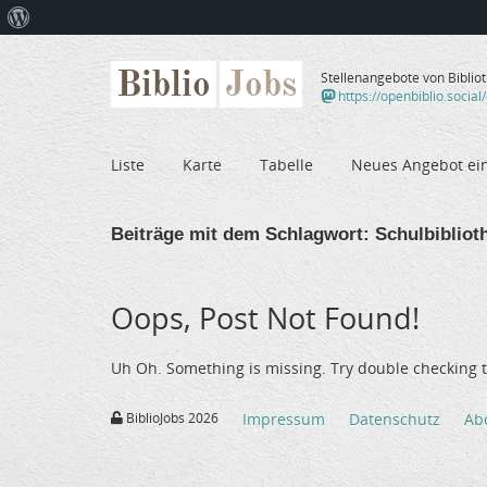
Über
WordPress
Biblio
Jobs
Stellenangebote von Biblio
https://openbiblio.social
Liste
Karte
Tabelle
Neues Angebot ei
Beiträge mit dem Schlagwort:
Schulbibliot
Oops, Post Not Found!
Uh Oh. Something is missing. Try double checking t
BiblioJobs 2026
Impressum
Datenschutz
Ab