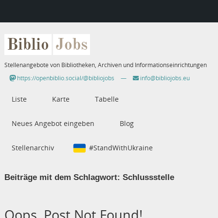
Biblio
Jobs
Stellenangebote von Bibliotheken, Archiven und Informationseinrichtungen
https://openbiblio.social/@bibliojobs
—
info@bibliojobs.eu
Liste
Karte
Tabelle
Neues Angebot eingeben
Blog
Stellenarchiv
#StandWithUkraine
Beiträge mit dem Schlagwort:
Schlussstelle
Oops, Post Not Found!