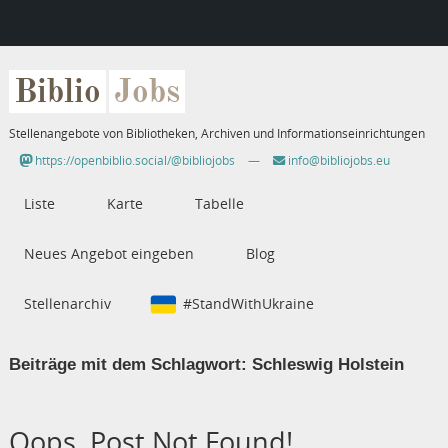
Biblio
Jobs
Stellenangebote von Bibliotheken, Archiven und Informationseinrichtungen
https://openbiblio.social/@bibliojobs
—
info@bibliojobs.eu
Liste
Karte
Tabelle
Neues Angebot eingeben
Blog
Stellenarchiv
#StandWithUkraine
Beiträge mit dem Schlagwort:
Schleswig Holstein
Oops, Post Not Found!