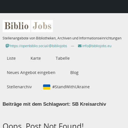
Biblio
Jobs
Stellenangebote von Bibliotheken, Archiven und Informationseinrichtungen
https://openbiblio.social/@bibliojobs
—
info@bibliojobs.eu
Liste
Karte
Tabelle
Neues Angebot eingeben
Blog
Stellenarchiv
#StandWithUkraine
Beiträge mit dem Schlagwort:
SB Kreisarchiv
Oops, Post Not Found!