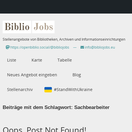
Biblio
Jobs
Stellenangebote von Bibliotheken, Archiven und Informationseinrichtungen
https://openbiblio.social/@bibliojobs
—
info@bibliojobs.eu
Liste
Karte
Tabelle
Neues Angebot eingeben
Blog
Stellenarchiv
#StandWithUkraine
Beiträge mit dem Schlagwort:
Sachbearbeiter
Oops, Post Not Found!