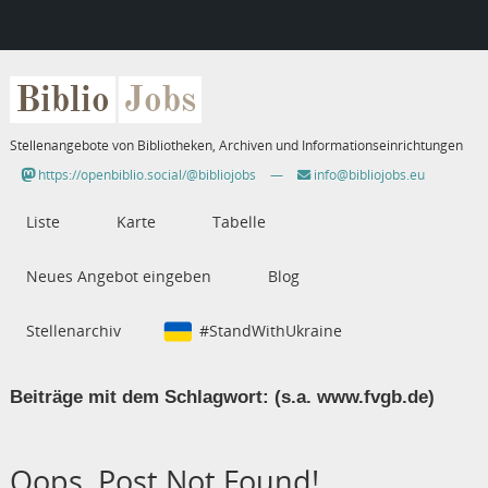
Biblio
Jobs
Stellenangebote von Bibliotheken, Archiven und Informationseinrichtungen
https://openbiblio.social/@bibliojobs
—
info@bibliojobs.eu
Liste
Karte
Tabelle
Neues Angebot eingeben
Blog
Stellenarchiv
#StandWithUkraine
Beiträge mit dem Schlagwort:
(s.a. www.fvgb.de)
Oops, Post Not Found!