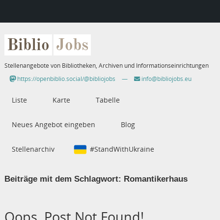
Biblio
Jobs
Stellenangebote von Bibliotheken, Archiven und Informationseinrichtungen
https://openbiblio.social/@bibliojobs
—
info@bibliojobs.eu
Liste
Karte
Tabelle
Neues Angebot eingeben
Blog
Stellenarchiv
#StandWithUkraine
Beiträge mit dem Schlagwort:
Romantikerhaus
Oops, Post Not Found!