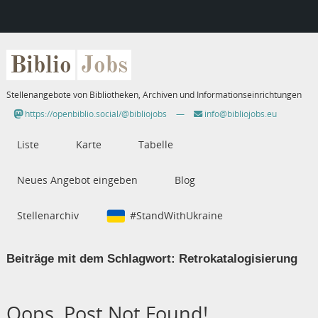
Biblio
Jobs
Stellenangebote von Bibliotheken, Archiven und Informationseinrichtungen
https://openbiblio.social/@bibliojobs
—
info@bibliojobs.eu
Liste
Karte
Tabelle
Neues Angebot eingeben
Blog
Stellenarchiv
#StandWithUkraine
Beiträge mit dem Schlagwort:
Retrokatalogisierung
Oops, Post Not Found!