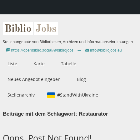
Biblio
Jobs
Stellenangebote von Bibliotheken, Archiven und Informationseinrichtungen
https://openbiblio.social/@bibliojobs
—
info@bibliojobs.eu
Liste
Karte
Tabelle
Neues Angebot eingeben
Blog
Stellenarchiv
#StandWithUkraine
Beiträge mit dem Schlagwort:
Restaurator
Oops, Post Not Found!