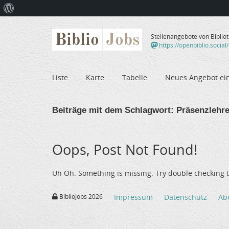
Über
WordPress
Biblio
Jobs
Stellenangebote von Biblio
https://openbiblio.social
Liste
Karte
Tabelle
Neues Angebot ei
Beiträge mit dem Schlagwort:
Präsenzlehr
Oops, Post Not Found!
Uh Oh. Something is missing. Try double checking t
BiblioJobs 2026
Impressum
Datenschutz
Ab