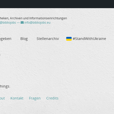
theken, Archiven und Informationseinrichtungen
/@bibliojobs
—
info@bibliojobs.eu
ngeben
Blog
Stellenarchiv
#StandWithUkraine
e
hings.
out
Kontakt
Fragen
Credits