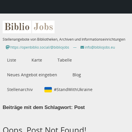
Biblio
Jobs
Stellenangebote von Bibliotheken, Archiven und Informationseinrichtungen
https://openbiblio.social/@bibliojobs
—
info@bibliojobs.eu
Liste
Karte
Tabelle
Neues Angebot eingeben
Blog
Stellenarchiv
#StandWithUkraine
Beiträge mit dem Schlagwort:
Post
Oops, Post Not Found!