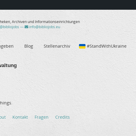
theken, Archiven und Informationseinrichtungen
/@bibliojobs
—
info@bibliojobs.eu
ngeben
Blog
Stellenarchiv
#StandWithUkraine
waltung
hings.
out
Kontakt
Fragen
Credits