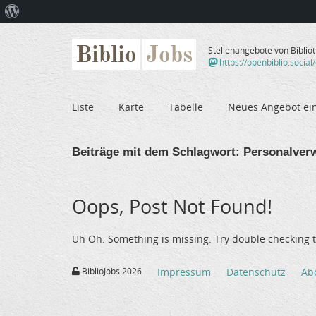
Über
WordPress
Biblio
Jobs
Stellenangebote von Biblio
https://openbiblio.social
Liste
Karte
Tabelle
Neues Angebot ei
Beiträge mit dem Schlagwort:
Personalver
Oops, Post Not Found!
Uh Oh. Something is missing. Try double checking t
BiblioJobs 2026
Impressum
Datenschutz
Ab