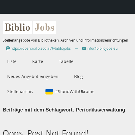
Biblio
Jobs
Stellenangebote von Bibliotheken, Archiven und Informationseinrichtungen
https://openbiblio.social/@bibliojobs
—
info@bibliojobs.eu
Liste
Karte
Tabelle
Neues Angebot eingeben
Blog
Stellenarchiv
#StandWithUkraine
Beiträge mit dem Schlagwort:
Periodikaverwaltung
Oops, Post Not Found!