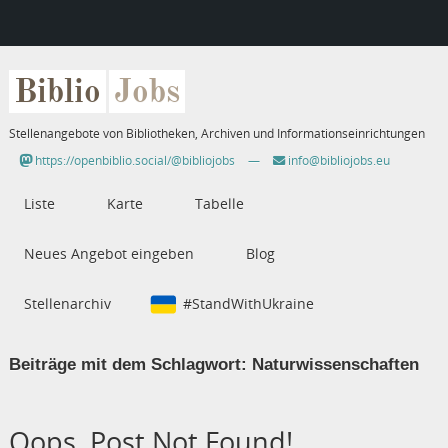
Biblio
Jobs
Stellenangebote von Bibliotheken, Archiven und Informationseinrichtungen
https://openbiblio.social/@bibliojobs
—
info@bibliojobs.eu
Liste
Karte
Tabelle
Neues Angebot eingeben
Blog
Stellenarchiv
#StandWithUkraine
Beiträge mit dem Schlagwort:
Naturwissenschaften
Oops, Post Not Found!