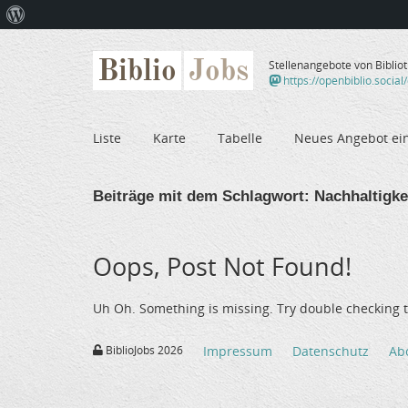
Über
WordPress
Biblio
Jobs
Stellenangebote von Biblio
https://openbiblio.social
Liste
Karte
Tabelle
Neues Angebot ei
Beiträge mit dem Schlagwort:
Nachhaltigke
Oops, Post Not Found!
Uh Oh. Something is missing. Try double checking t
BiblioJobs 2026
Impressum
Datenschutz
Ab