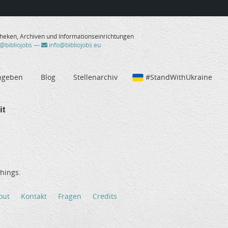
theken, Archiven und Informationseinrichtungen
/@bibliojobs
—
info@bibliojobs.eu
ngeben
Blog
Stellenarchiv
#StandWithUkraine
it
hings.
out
Kontakt
Fragen
Credits