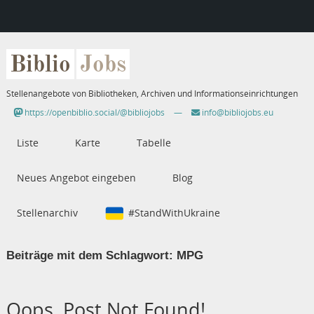
Biblio
Jobs
Stellenangebote von Bibliotheken, Archiven und Informationseinrichtungen
https://openbiblio.social/@bibliojobs
—
info@bibliojobs.eu
Liste
Karte
Tabelle
Neues Angebot eingeben
Blog
Stellenarchiv
#StandWithUkraine
Beiträge mit dem Schlagwort:
MPG
Oops, Post Not Found!