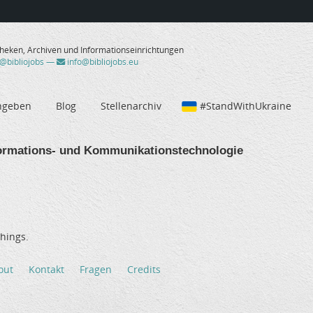
theken, Archiven und Informationseinrichtungen
/@bibliojobs
—
info@bibliojobs.eu
ngeben
Blog
Stellenarchiv
#StandWithUkraine
rmations- und Kommunikationstechnologie
hings.
out
Kontakt
Fragen
Credits