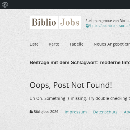
Über
WordPress
Biblio
Jobs
Stellenangebote von Biblio
https://openbiblio.social
Liste
Karte
Tabelle
Neues Angebot ei
Beiträge mit dem Schlagwort:
moderne Info
Oops, Post Not Found!
Uh Oh. Something is missing. Try double checking t
BiblioJobs 2026
Impressum
Datenschutz
Ab