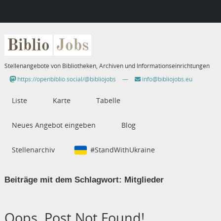
Biblio
Jobs
Stellenangebote von Bibliotheken, Archiven und Informationseinrichtungen
https://openbiblio.social/@bibliojobs
—
info@bibliojobs.eu
Liste
Karte
Tabelle
Neues Angebot eingeben
Blog
Stellenarchiv
#StandWithUkraine
Beiträge mit dem Schlagwort:
Mitglieder
Oops, Post Not Found!